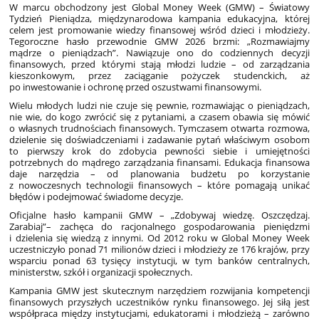
W marcu obchodzony jest Global Money Week (GMW) – Światowy
Tydzień Pieniądza, międzynarodowa kampania edukacyjna, której
celem jest promowanie wiedzy finansowej wśród dzieci i młodzieży.
Tegoroczne hasło przewodnie GMW 2026 brzmi: „Rozmawiajmy
mądrze o pieniądzach”. Nawiązuje ono do codziennych decyzji
finansowych, przed którymi stają młodzi ludzie – od zarządzania
kieszonkowym, przez zaciąganie pożyczek studenckich, aż
po inwestowanie i ochronę przed oszustwami finansowymi.
Wielu młodych ludzi nie czuje się pewnie, rozmawiając o pieniądzach,
nie wie, do kogo zwrócić się z pytaniami, a czasem obawia się mówić
o własnych trudnościach finansowych. Tymczasem otwarta rozmowa,
dzielenie się doświadczeniami i zadawanie pytań właściwym osobom
to pierwszy krok do zdobycia pewności siebie i umiejętności
potrzebnych do mądrego zarządzania finansami. Edukacja finansowa
daje narzędzia – od planowania budżetu po korzystanie
z nowoczesnych technologii finansowych – które pomagają unikać
błędów i podejmować świadome decyzje.
Oficjalne hasło kampanii GMW – „Zdobywaj wiedzę. Oszczędzaj.
Zarabiaj”– zachęca do racjonalnego gospodarowania pieniędzmi
i dzielenia się wiedzą z innymi. Od 2012 roku w Global Money Week
uczestniczyło ponad 71 milionów dzieci i młodzieży ze 176 krajów, przy
wsparciu ponad 63 tysięcy instytucji, w tym banków centralnych,
ministerstw, szkół i organizacji społecznych.
Kampania GMW jest skutecznym narzędziem rozwijania kompetencji
finansowych przyszłych uczestników rynku finansowego. Jej siłą jest
współpraca między instytucjami, edukatorami i młodzieżą – zarówno