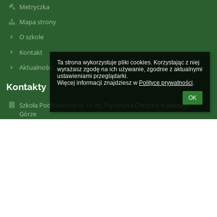
Metryczka
Mapa strony
O szkole
Kontakt
Ta strona wykorzystuje pliki cookies. Korzystając z niej 
Aktualności
wyrażasz zgodę na ich używanie, zgodnie z aktualnymi 
ustawieniami przeglądarki.

Więcej informacji znajdziesz w 
Polityce prywatności
.
Kontakty
OK
Szkoła Podstawowa nr 11 im. Fryderyka Chopina w Jeleniej
Górze
sekretariat@sp11jg.pl
strona.sp11jg@op.pl
Budynek A (KLASY IV-VIII)
tel./fax 75 7531296
Budynek B (KLASY I-III)
tel 75 7542338
Budynek A
ul. Moniuszki 9