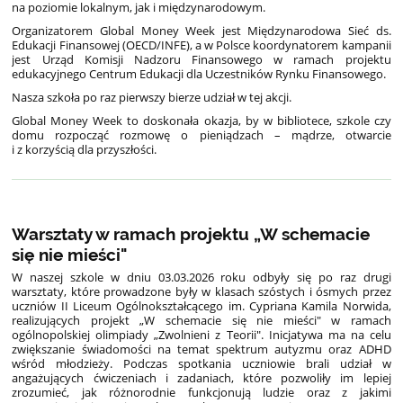
na poziomie lokalnym, jak i międzynarodowym.
Organizatorem Global Money Week jest Międzynarodowa Sieć ds.
Edukacji Finansowej (OECD/INFE), a w Polsce koordynatorem kampanii
jest Urząd Komisji Nadzoru Finansowego w ramach projektu
edukacyjnego Centrum Edukacji dla Uczestników Rynku Finansowego.
Nasza szkoła po raz pierwszy bierze udział w tej akcji.
Global Money Week to doskonała okazja, by w bibliotece, szkole czy
domu rozpocząć rozmowę o pieniądzach – mądrze, otwarcie
i z korzyścią dla przyszłości.
Warsztaty w ramach projektu „W schemacie
się nie mieści"
W naszej szkole w dniu 03.03.2026 roku odbyły się po raz drugi
warsztaty, które prowadzone były w klasach szóstych i ósmych przez
uczniów II Liceum Ogólnokształcącego im. Cypriana Kamila Norwida,
realizujących projekt „W schemacie się nie mieści" w ramach
ogólnopolskiej olimpiady „Zwolnieni z Teorii".
Inicjatywa ma na celu
zwiększanie świadomości na temat spektrum autyzmu oraz ADHD
wśród młodzieży. Podczas spotkania uczniowie brali udział w
angażujących ćwiczeniach i zadaniach, które pozwoliły im lepiej
zrozumieć, jak różnorodnie funkcjonują ludzie oraz z jakimi