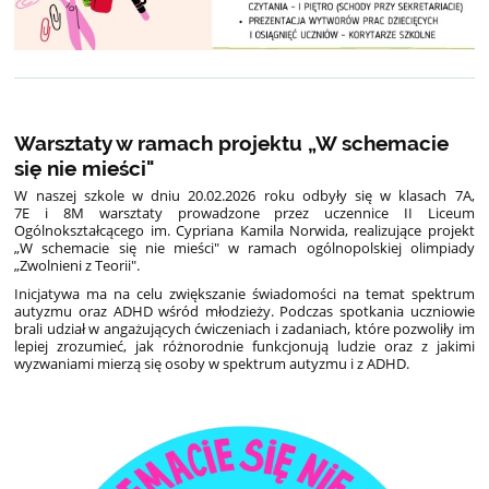
Warsztaty w ramach projektu „W schemacie
się nie mieści"
W naszej szkole w dniu 20.02.2026 roku odbyły się w klasach 7A,
7E i 8M warsztaty prowadzone przez uczennice II Liceum
Ogólnokształcącego im. Cypriana Kamila Norwida, realizujące projekt
„W schemacie się nie mieści" w ramach ogólnopolskiej olimpiady
„Zwolnieni z Teorii".
Inicjatywa ma na celu zwiększanie świadomości na temat spektrum
autyzmu oraz ADHD wśród młodzieży. Podczas spotkania uczniowie
brali udział w angażujących ćwiczeniach i zadaniach, które pozwoliły im
lepiej zrozumieć, jak różnorodnie funkcjonują ludzie oraz z jakimi
wyzwaniami mierzą się osoby w spektrum autyzmu i z ADHD.